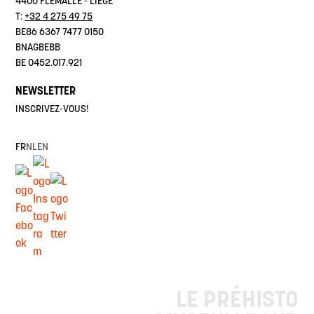
4400 FLÉMALLE - LIÈGE
T:
+32 4 275 49 75
BE86 6367 7477 0150
BNAGBEBB
BE 0452.017.921
NEWSLETTER
INSCRIVEZ-VOUS!
FR
NL
EN
LE PRÉHISTO