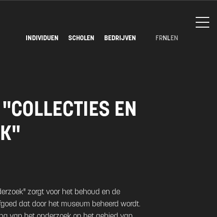
INDIVIDUEN
SCHOLEN
BEDRIJVEN
FR
NL
EN
 "COLLECTIES EN
K"
nderzoek" zorgt voor het behoud en de
rfgoed dat door het museum beheerd wordt.
ing van het onderzoek op het gebied van