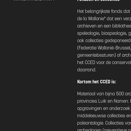
Het belangrijkste fonds da
de la Wallonie" dat een ver
archieven en een bibliothe
speleologie, biospeologie, 
ook collecties gedeponeerd
(Federatie Wallonië-Brusse
gemeentebesturen) of arch
het CCED voor de conservati
daarrond.
Kortom het CCED is:
Materiaal van bijna 500 arc
provincies Luik en Namen. 
opgravingen en onderzoek. 
middeleeuwse collecties en 
paleontologie. Collecties 
archeologen (preventieve 