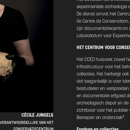
experimentele archeologie e
De dienst omvat het Centr
(le Centre de Conservation
zijn documentatiecentrum da
Laboratorium voor Experime
HET CENTRUM VOOR CONSER
Het CCED huisvest zowel h
infrastructuur voor het be
collecties. Het herbergt 
dat toegankelijk is voor id
bestuderen en verspreiden v
en documentaire erfgoed d
archeologisch depot en de
zichtbaar voor het publiek v
CÉCILE JUNGELS
Beroepen en onderzoek".
VERANTWOORDELIJKE VAN HET
Fondsen en collecties
CONSERVATIECENTRUM