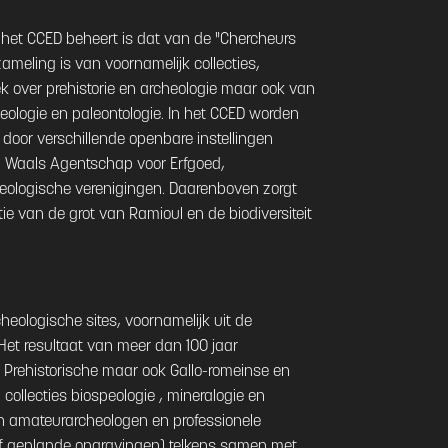
t het CCED beheert is dat van de "Chercheurs
zameling is van voornamelijk collecties,
ek over prehistorie en archeologie maar ook van
geologie en paleontologie. In het CCED worden
 door verschillende openbare instellingen
l, Waals Agentschap voor Erfgoed,
eologische verenigingen. Daarenboven zorgt
e van de grot van Ramioul en de biodiversiteit
heologische sites, voornamelijk uit de
Het resultaat van meer dan 100 jaar
Prehistorische maar ook Gallo-romeinse en
collecties biospeologie , mineralogie en
van amateurarcheologen en professionele
of geplande opgravingen) telkens samen met